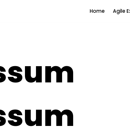
Home
Agile 
ssum
ssum