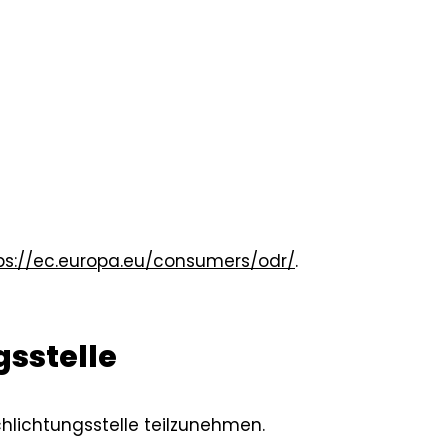
ps://ec.europa.eu/consumers/odr/
.
s­stelle
chlichtungsstelle teilzunehmen.