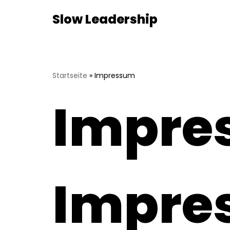
Slow Leadership
Skip
to
content
Startseite
»
Impressum
Impre
Impre